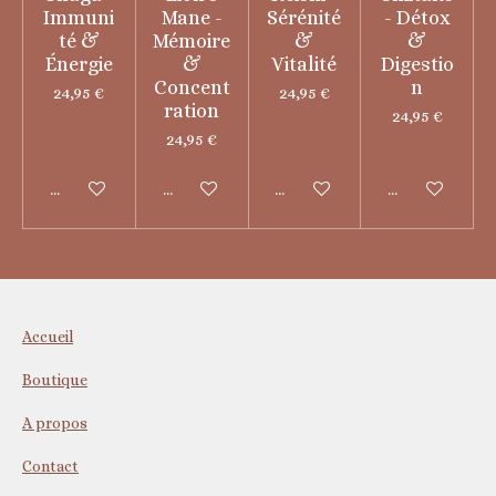
Immuni
Mane -
Sérénité
- Détox
té &
Mémoire
&
&
Énergie
&
Vitalité
Digestio
Concent
n
24,95 €
24,95 €
ration
24,95 €
24,95 €
Ajouter au panier
Ajouter au panier
Voir les détails
Ajouter au pa
Accueil
Boutique
A propos
Contact