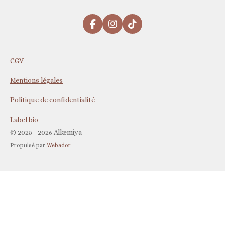
F
I
T
a
n
i
c
s
k
e
t
T
CGV
b
a
o
o
g
k
Mentions légales
o
r
k
a
m
Politique de confidentialité
Label bio
© 2025 - 2026 Alkemiya
Propulsé par
Webador