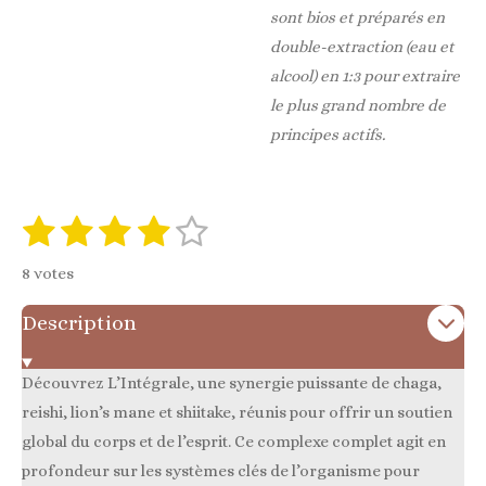
sont bios et préparés en
double-extraction (eau et
alcool) en 1:3 pour extraire
le plus grand nombre de
principes actifs.
1
2
3
4
5
E
É
n
é
é
é
é
é
v
v
8 votes
o
a
t
t
t
t
t
y
l
Description
e
o
o
o
o
o
r
u
i
i
i
i
i
l
a
'
Découvrez L’Intégrale, une synergie puissante de chaga,
l
l
l
l
l
é
t
reishi, lion’s mane et shiitake, réunis pour offrir un soutien
v
e
e
e
e
e
i
a
global du corps et de l’esprit. Ce complexe complet agit en
l
o
s
s
s
s
profondeur sur les systèmes clés de l’organisme pour
u