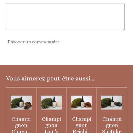
Envoyer un commentaire
Vous aimerez peut-être aussi...
Champi
Champi
Champi
Champi
gnon
gnon
gnon
gnon
Chaga -
Lion's
Reishi -
Shiitake