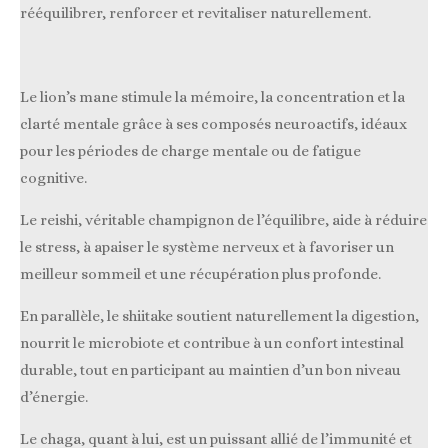
n
a
rééquilibrer, renforcer et revitaliser naturellement.
t
:
i
3
o
n
.
Le lion’s mane stimule la mémoire, la concentration et la
7
clarté mentale grâce à ses composés neuroactifs, idéaux
5
pour les périodes de charge mentale ou de fatigue
é
cognitive.
t
Le reishi, véritable champignon de l’équilibre, aide à réduire
o
le stress, à apaiser le système nerveux et à favoriser un
i
meilleur sommeil et une récupération plus profonde.
l
e
En parallèle, le shiitake soutient naturellement la digestion,
s
nourrit le microbiote et contribue à un confort intestinal
durable, tout en participant au maintien d’un bon niveau
d’énergie.
Le chaga, quant à lui, est un puissant allié de l’immunité et