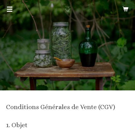
Passer
au
contenu
principal
Conditions Générales de Vente (CGV)
1. Objet