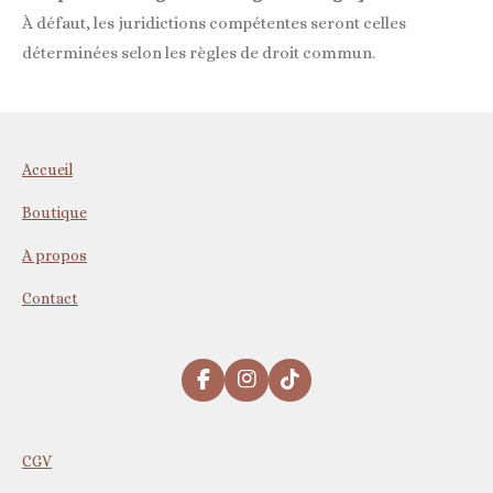
À défaut, les juridictions compétentes seront celles
déterminées selon les règles de droit commun.
Accueil
Boutique
A propos
Contact
F
I
T
a
n
i
c
s
k
e
t
T
CGV
b
a
o
o
g
k