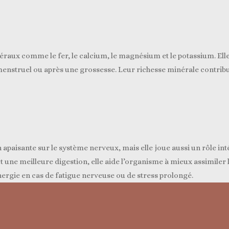
néraux comme le fer, le calcium, le magnésium et le potassium. Ell
 menstruel ou après une grossesse. Leur richesse minérale contribu
apaisante sur le système nerveux, mais elle joue aussi un rôle inté
t une meilleure digestion, elle aide l’organisme à mieux assimiler 
nergie en cas de fatigue nerveuse ou de stress prolongé.