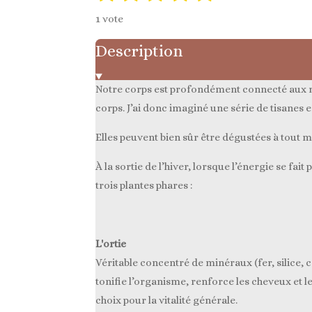
é
é
é
é
é
v
v
1 vote
o
a
t
t
t
t
t
y
l
Description
e
o
o
o
o
o
r
u
i
i
i
i
i
l
a
'
Notre corps est profondément connecté aux ry
l
l
l
l
l
é
t
corps. J’ai donc imaginé une série de tisanes 
v
e
e
e
e
e
i
a
Elles peuvent bien sûr être dégustées à tout 
l
o
s
s
s
s
u
n
a
À la sortie de l’hiver, lorsque l’énergie se fai
t
:
trois plantes phares :
i
5
o
n
é
t
L'o
rtie
o
Véritable concentré de minéraux (fer, silice, 
i
tonifie l’organisme, renforce les cheveux et l
l
choix pour la vitalité générale.
e