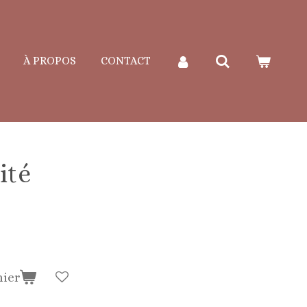
À PROPOS
CONTACT
ité
nier