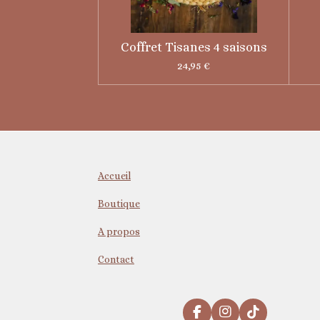
Coffret Tisanes 4 saisons
24,95 €
Accueil
Boutique
A propos
Contact
F
I
T