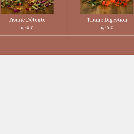
Tisane Détente
Tisane Digestion
6,50 €
6,50 €