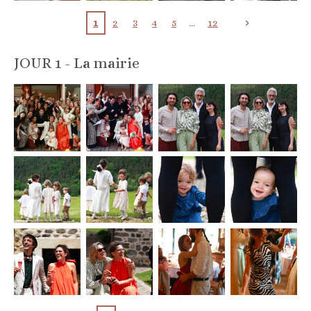
1
2
3
4
5
12
JOUR 1 - La mairie